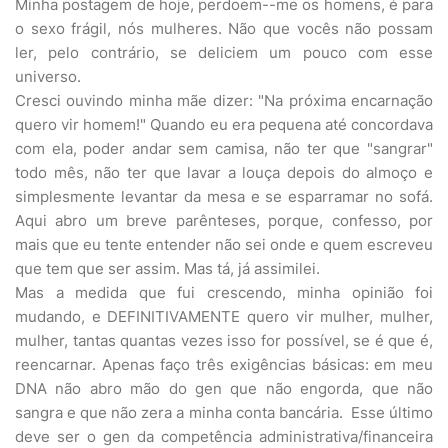
Minha postagem de hoje, perdoem--me os homens, é para
o sexo frágil, nós mulheres. Não que vocês não possam
ler, pelo contrário, se deliciem um pouco com esse
universo.
Cresci ouvindo minha mãe dizer: "Na próxima encarnação
quero vir homem!" Quando eu era pequena até concordava
com ela, poder andar sem camisa, não ter que "sangrar"
todo mês, não ter que lavar a louça depois do almoço e
simplesmente levantar da mesa e se esparramar no sofá.
Aqui abro um breve parênteses, porque, confesso, por
mais que eu tente entender não sei onde e quem escreveu
que tem que ser assim. Mas tá, já assimilei.
Mas a medida que fui crescendo, minha opinião foi
mudando, e DEFINITIVAMENTE quero vir mulher, mulher,
mulher, tantas quantas vezes isso for possível, se é que é,
reencarnar. Apenas faço três exigências básicas: em meu
DNA não abro mão do gen que não engorda, que não
sangra e que não zera a minha conta bancária. Esse último
deve ser o gen da competência administrativa/financeira