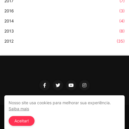
2017
(7)
2016
(3)
2014
(4)
2013
(8)
2012
(35)
Nosso site usa cookies para melhorar sua experiência.
Saiba mais
© Janaina Elizandro | Créditos
@Matteux
Aceitar!
Início
Contato
Sobre
Meu livro