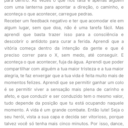
para dentro. Às vezes o que nos falta é apenas alguém
com uma lanterna para apontar a direção, o caminho, e
aconteça o que acontecer, carregue pedras.
Receber um feedback negativo e ter que acomodar ele em
algum lugar, sem que doa, não é uma tarefa fácil. Mas
aprendi que basta trazer isso para a consciência e
descobrir o antídoto para curar a ferida. Aprendi que a
vitória começa dentro da intenção da gente e que é
preciso correr para o X, sem medo, até conseguir. E
aconteça o que acontecer, fuja da água. Aprendi que poder
compartilhar com alguém a tua maior tristeza e a tua maior
alegria, te faz enxergar que a tua vida é feita muito mais de
momentos felizes. Aprendi que se permitir ganhar um colo
é se permitir viver a sensação mais plena de carinho e
afeto, e que conduzir e ser conduzido tem o mesmo valor,
tudo depende da posição que tu está ocupando naquele
momento. A vida é um grande combate. Então lute! Seja o
seu herói, vista a sua capa e decida ser vitorioso, porque
talvez você só tenha mais cinco minutos. Por isso, dance,