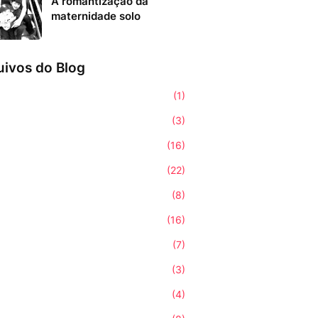
A romantização da
maternidade solo
uivos do Blog
(1)
(3)
(16)
(22)
(8)
(16)
(7)
(3)
(4)