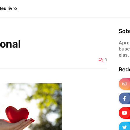
eu livro
Sob
onal
Apre
busc
elas.
0
Red