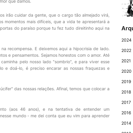
o amor que damos.
os irão cuidar da gente, que o cargo tão almejado virá,
s momentos mais difíceis, que a vida te apresentará a
Arq
ortas do paraíso porque tu fez tudo direitinho aqui na
2024
 na recompensa. E deixemos aqui a hipocrisia de lado.
2022
tos e pensamentos. Sejamos honestos com o amor. Até
2021
caminha pelo nosso lado "sombrio", e para viver esse
-lo e doá-lo, é preciso encarar as nossas fraquezas e
2020
2019
úcifer" das nossas relações. Afinal, temos que colocar a
2018
2017
to (aos 46 anos), e na tentativa de entender um
2016
 nesse mundo - me dei conta que eu vim para aprender
2014